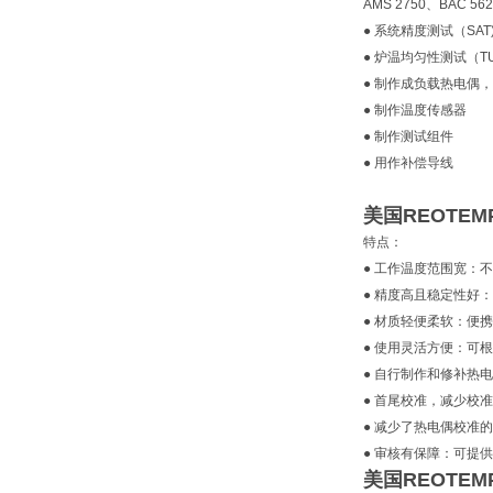
AMS 2750、BAC
● 系统精度测试（SAT
● 炉温均匀性测试（TU
● 制作成负载热电偶
● 制作温度传感器
● 制作测试组件
● 用作补偿导线
美国REOTEMP
特点：
● 工作温度范围宽：不
● 精度高且稳定性好：满
● 材质轻便柔软：便
● 使用灵活方便：可
● 自行制作和修补热
● 首尾校准，减少校
● 减少了热电偶校准
● 审核有保障：可提供
美国RE