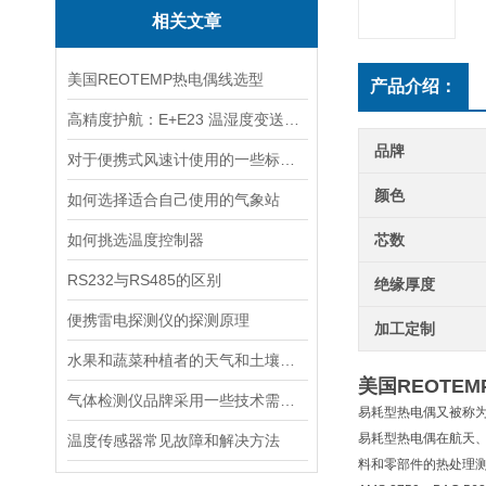
相关文章
美国REOTEMP热电偶线选型
产品介绍：
高精度护航：E+E23 温湿度变送器维护与校准全攻略
品牌
对于便携式风速计使用的一些标志分析阐明
颜色
如何选择适合自己使用的气象站
如何挑选温度控制器
芯数
RS232与RS485的区别
绝缘厚度
便携雷电探测仪的探测原理
加工定制
水果和蔬菜种植者的天气和土壤监测见解
美国REOTEMP
气体检测仪品牌采用一些技术需求资料
易耗型热电偶又被称
易耗型热电偶在航天
温度传感器常见故障和解决方法
料和零部件的热处理