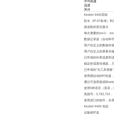
平均风速
温度
风冷
Kestrel 4400层组
防水（IP-67标准）和
易读取的背光显示
每次测量的zui小、zu
数据记录器（自动和
用户自定义的数据存
用户自定义的屏幕关
已申请的外界温度和
稳定的湿度传感器，
已申请的“无工具替换
使用易拉动的叶轮盖
通过可选界面或Blue
使用5种语言（英语，
美国号：5,783,753 、 5
使用进口的组件，在
Kestrel 4400 包括
运输保护盒