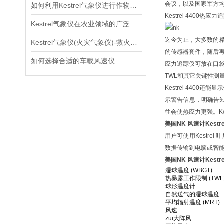
会议，以及国家军方均
如何利用Kestrel气象仪进行作物生长环境评估？
Kestrel 4400
Kestrel气象仪在农业领域的广泛应用
迄今为止，大多数的精
Kestrel气象仪(火灾气象仪)-救火知识
的传感器套件，随后再内
如何选择合适的车载风速仪
应力追踪仪可放在口袋
TWL和其它关键性测
Kestrel 4400
示警告信息，明确告知
往会使热应力更强。Ke
美国NK 风速计Kestr
用户可使用Kestre
数据传输到电脑或智
美国NK 风速计Kestr
湿球温度 (WBGT)
热暴露工作限制 (TWL
球形温度计
自然送气的湿球温度
平均辐射温度 (MRT)
风速
zui大阵风