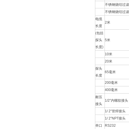
不锈钢烧结过滤
不锈钢烧结过滤
电缆
2
米
长度
(
包括
探头
5
米
长度
)
10
米
20
米
探头
65
毫米
长度
200
毫米
400
毫米
耐压
1/2″
内螺纹接头
接头
1/ 2”
管焊接头
1/ 2”NPT
接头
串口
RS232