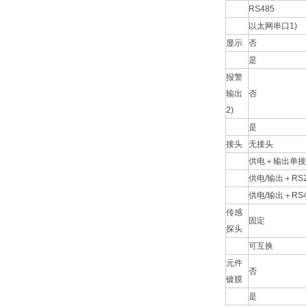
RS485
以太网串口
1)
显示
否
是
报警
输出
否
2)
是
接头
无接头
供电＋输出单接
供电
/
输出＋
RS
供电
/
输出＋
RS
传感
固定
探头
可互换
元件
否
镀膜
是