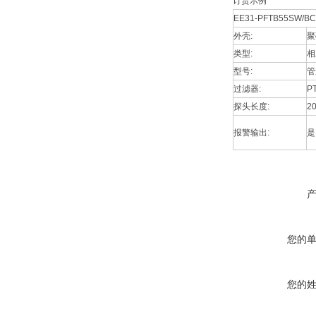
订货示例
EE31-PFTB55SW/BC
外壳:
聚
类型:
相
型号:
管
过滤器:
P
探头长度:
2
报警输出:
是
您的
您的