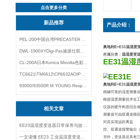
点击更多分类
新品推荐
产品介绍：
PEL-200中国台湾PRECASTER 高精度无线智能电子水平仪
奥地利E+E31温湿度
DWL-1900XYDigi-Pas迪派仕双轴智能垂直水平仪
所属分类：
温湿度变
EE31温
CL-200A日本Konica Minolta色彩照度计
TC6621\TM6612\CP6632AOIP手持式校验仪六个型号的核心参数对比表
奥地利E+E31温湿度
93000/93500R.M.YOUNG ResponseONE-PRO™ 气象变送器
精确可靠的湿度测量
根据湿度测量技术在
仪器的硬件构造结合
相关文章
测量值可由双通道模
对其实现远距离监
EE23温湿度变送器日常保养与故障处置须知
控。双通道报警输出（
一文读懂 EE23 工业温湿度变送器的设计亮点
另外，变送器还具有