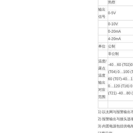
热焓
输出
0-5V
信号
0-10V
0-20mA
4-20mA
单位
公制
非公制
温度
/
-40…60 (T02)
露点
(T04) 0…100 (
温度
60 (T07)-40…1
输出
0…120 (T16) 
对应
(T21) -40…80 (
范围
1)
以太网与报警输出
2)
报警输出与接头选
3)
内置电源包括供电
/