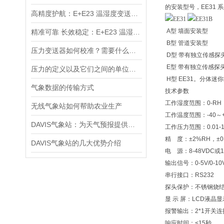
的安装型号，
EE31
系
高精度护航：E+E23 温湿度变送器维护与校准全攻略
A
型
墙面安装型
精准可靠 长效稳定：E+E23 温湿度变送器优势详解
B
型
管道安装型
压力变送器如何校准？需要什么设备
D
型
带有独立传感探
E
型
带有独立传感探
压力的定义以及它们之间的单位换算
H
型
EE31
。分体迷你
气象数据的传输方式
技术参数
工作湿度范围：
0-RH
无线气象站如何帮助农业生产
工作温度范围：
-40
～
DAVIS气象站：为天气预报提供精准数据支持
工作压力范围：
0.01-
精
度：
±2%RH
，
±0
DAVIS气象站的几大优势介绍
电
源：
8-48VDC
或
1
输出信号：
0-5V/0-10
串行接口：
RS232
探头保护：不锈钢烧
显
示
屏：
LCD
液晶显
报警输出：
2*1
开关连
响应时间：
<15
秒