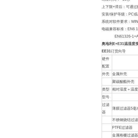
上下限
+
滞后：可通过
安装
/
保护等级：
PC
或
系统对软件要求：
WI
电磁兼容标准：
EN6 1
EN61326-1+A
奥地利E+E31温湿度
EE31
订货向导
硬件
配置
外壳
金属外壳
聚碳酸酯外壳
类型
相对湿度＋温度
型号
过滤
薄膜过滤器
5
毫
器
不锈钢烧结过滤
PTFE
过滤器
金属格栅过滤器