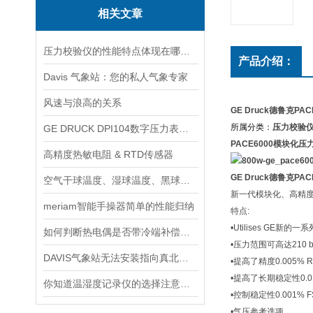
相关文章
压力校验仪的性能特点体现在哪些方面？
产品介绍：
Davis 气象站：您的私人气象专家
风速与浪高的关系
GE Druck德鲁克P
所属分类：
压力校验
GE DRUCK DPI104数字压力表校准流程
PACE6000模块化压
高精度热敏电阻 & RTD传感器
GE Druck德鲁克P
空气干球温度、湿球温度、黑球温度、露点温度的各个区别
新一代模块化、高精度
meriam智能手操器简单的性能归纳
特点:
•Utilises GE
如何判断热电偶是否带冷端补偿功能
•压力范围可高达210 bar
DAVIS气象站无法安装指向真北的风速计怎么办?
•提高了精度0.005% Rdg
•提高了长期稳定性0.0
你知道温湿度记录仪的选择注意事项吗
•控制稳定性0.001% F
•气压参考选项