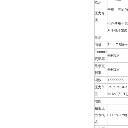
指示
干燥，无油的
压力介
质
推荐使用干燥
对于低于35
显示
面板
7“（17.5
Comms
每秒8次
更新率
显示更
每秒2次
新率
读数
± 9999999
压力单
Pa, hPa, kP
位
inH2O(60°F), 
性能
精密压
力表模
0.005% 
式