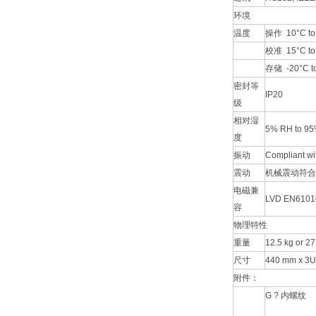
环境
温度
操作 10°C to 
校准 15°C to 4
存储 -20°C to 
密封等
IP20
级
相对湿
5% RH to 
度
振动
Compliant wi
震动
机械震动符合E
电磁兼
LVD EN6101
容
物理特性
重量
12.5 kg or 
尺寸
440 mm x 3U 
附件：
G ? 内螺纹