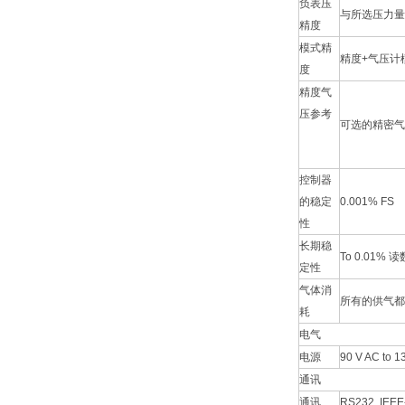
负表压
与所选压力量
精度
模式精
精度+气压计
度
精度气
压参考
可选的精密气压参考
控制器
的稳定
0.001% FS
性
长期稳
To 0.01% 读数 
定性
气体消
所有的供气都
耗
电气
电源
90 V AC to 1
通讯
通讯
RS232, IE