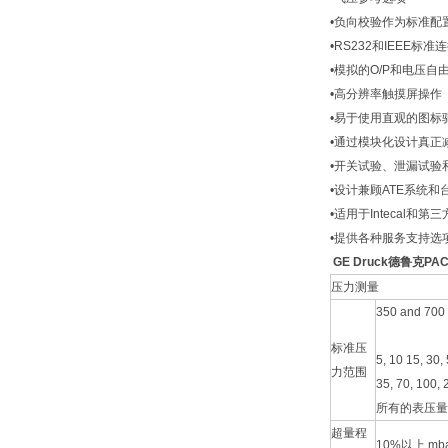
•负向校验作为标准配
•RS232和IEEE标准
•模拟的O/P和电压自
•高分辨率触摸屏操作
•易于使用直观的图标
•通过模块化设计真正
•开关试验、泄漏试验
•设计兼顾ATE系统和
•适用于Intecal和第
•提供各种服务支持选
GE Druck德鲁克P
压力测量
350 and 700 m
标准压
5, 10 15, 30,
力范围
35, 70, 100, 
所有的表压量
超量程
10%以上 mb