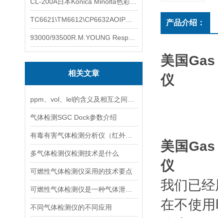
CL-200A日本Konica Minolta色彩照度计
TC6621\TM6612\CP6632AOIP手持式校验仪六个型号的核心参数对比表
产品介绍：
93000/93500R.M.YOUNG ResponseONE-PRO™ 气象变送器
美国Gas
相关文章
仪
ppm、vol、lel的含义及相互之间的关系
气体检测SGC Dock参数介绍
有毒有害气体检测分析仪（红外检测原理）新上线啦！
美国Gas
多气体检测仪检测技术是什么
仪
可燃性气体检测仪采用的技术要点
我们已经
可燃性气体检测仪是一种气体泄露浓度检测的仪器仪表工具
在不使用时，
不同气体检测仪的不同应用