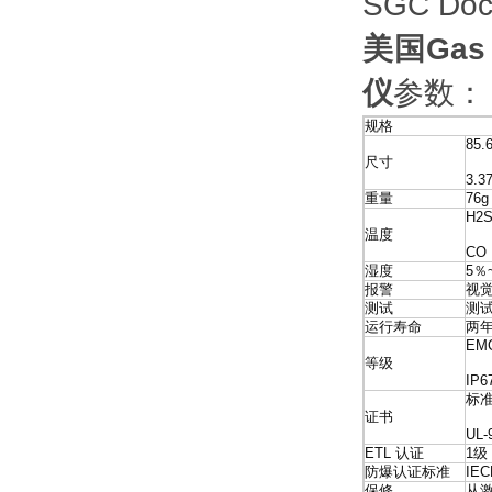
SGC 
美国Gas
仪
参数：
规格
85.
尺寸
3.37
重量
76g
H2S
温度
CO 
湿度
5％
报警
视觉
测试
测
运行寿命
两
EM
等级
IP6
标
证书
UL-
ETL 认证
1级
防爆认证标准
IEC
保修
从激