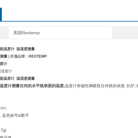
美国Reotemp
表面温度计 温湿度测量
测量
| 所属品牌：
REOTEMP
度计
表面温度计 温湿度测量
温度计测量任何的水平线表面的温度,
温度计有磁性脚吸取任何铁的表面
.
扒炉
,
8cm
）
,
蓝色
标号
&
数字
.7g)
色晶体