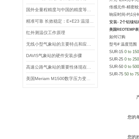
传感元件
-
精密校
国外全量程精度与中国的精度等级的区别
响应时间
-
约
1
分
精准可靠 长效稳定：E+E23 温湿度变送器优势详解
安装
-
2
个
铝镍钴
美国REOTEMP
红外测温仪工作原理
如何订购
无线小型气象站的主要特点和应用领域
型号
#
温度范围
SUR-15
0 to 150
DAVIS气象站的硬件安装步骤
SUR-25
0 to 25
SUR-50
0 to 50
高速公路气象站的重要性体现在哪些方面？
SUR-75
50 to 7
美国Meriam M1500数字压力变送器
您的
您的