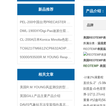
新品推荐
产品介绍：
PEL-200中国台湾PRECASTER 高精度无线智能电子水平仪
品牌
DWL-1900XYDigi-Pas迪派仕双轴智能垂直水平仪
美国REOTEMP
CL-200A日本Konica Minolta色彩照度计
所属分类：
温湿度
TC6621\TM6612\CP6632AOIP手持式校验仪六个型号的核心参数对比表
REOTEMP
表面温
93000/93500R.M.YOUNG ResponseONE-PRO™ 气象变送器
美国REOTEMP
REO
TEMP
表面
相关文章
满量程
-计量2%
直径头
-
2″
（
5.0
美国R.M.YOUNG风监测仪的型号选型
刻度盘
-
白色背景
厚
-1/
2″
(1.27cm)
英国GILL产品主要产品介绍
重量
-
约
2
盎司
(56
DAVIS气象站无法安装指向真北的风速计怎么办?
外壳
-
铝和光学无