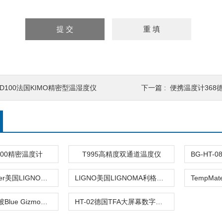
HD100法国KIMO精密型温湿度仪
下一篇 :
便携温度计368德国T
T100精密温度计
T995高精度双通道温度仪
Ligno-Scanner美国LIGNOMAT温湿度测量 感应木材湿度计
LIGNO美国LIGNOMA利格诺温湿度测量木材湿度计
HTC-01新加坡Blue Gizmo大屏幕数字温湿度计
HT-02德国TFA大屏幕数字温湿度计