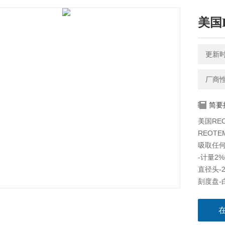
美国
更新时间
厂商
简要
美国RE
REOT
吸取任何铁
-计量2
直径头-2
刻度盘-
厚-1/2″
重量-约2