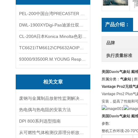
PEL-200中国台湾PRECASTER 高精度无线智能电子水平仪
产品介绍：
DWL-1900XYDigi-Pas迪派仕双轴智能垂直水平仪
CL-200A日本Konica Minolta色彩照度计
品牌
TC6621\TM6612\CP6632AOIP手持式校验仪六个型号的核心参数对比表
执行质量标准
93000/93500R.M.YOUNG ResponseONE-PRO™ 气象变送器
美国Davis气象站 戴维
所属分类：
气象站
| 
相关文章
Vantage Pro2
无线气
Vantage Pro2 Plus
气
废钢与金属制品放射性监测解决方案
安装，提高了性能和
热电偶与热电阻的安装方法
美国Davis气象站 戴维
DPI 800系列选型指南
参数
:
整机工作环境
-20-70
从可燃性气体检测仪原理分析故障产生的原因