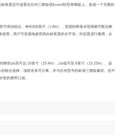
标装置还可放置在任何三脚架或Kestrel轻型单脚架上，形成一个完整的
脚管可滑动组合，伸长到6英尺（1.8m），坚固的降落伞型绳索可配合帐
架座使用，用户可容易地参照风向标装置的水平泡，对设置进行微调，从
i高可达 10英寸（25.4m）, zui低可至 6英寸（15.25m）。该
。为有更多的组合选择，顶部夹具可分离，并与任何型号的标准三脚架兼容。也可
加衬垫的携带口袋。