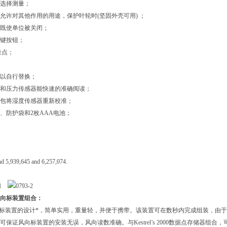
选择测量
；
允许对其他作用的用途，保护叶轮时(坚固外壳可用)
；
既使单位被关闭
；
键按钮
；
量点
；
以自行替换
；
和压力传感器能快速的准确阅读
；
包将湿度传感器重新校准
；
、防护袋和2枚AAA电池
；
nd 5,939,645 and 6,257,074.
式风向标装置组合：
标装置的设计*，简单实用，重量轻，并便于携带。该装置可在数秒内完成组装，由于
可保证风向标装置的安装无误，风向读数准确。与
Kestrel’s 2000
数据点存储器组合，