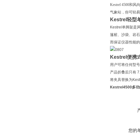
Kestrel 4500
和风向
气象站，你可轻易
Kestrel
轻型
Kestrel单
篷桩、沙袋、岩石
而保证仪器性能的准确
Kestrel
便携
用户可将任何型号的
产品折叠后只有 
将夹具替换为Ke
Kestrel4500
您的