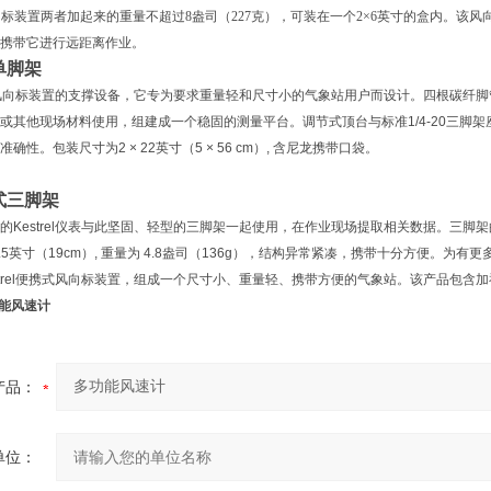
标装置两者加起来的重量不超过8盎司（227克），可装在一个2×6英寸的盒内。该风向
携带它进行远距离作业。
单脚架
脚架是风向标装置的支撑设备，它专为要求重量轻和尺寸小的气象站用户而设计。四根碳纤
或其他现场材料使用，组建成一个稳固的测量平台。调节式顶台与标准1/4-20三脚
性。包装尺寸为2 × 22英寸（5 × 56 cm）, 含尼龙携带口袋。
式三脚架
Kestrel仪表与此坚固、轻型的三脚架一起使用，在作业现场提取相关数据。三脚架的脚管zu
7.5英寸（19cm）, 重量为 4.8盎司（136g），结构异常紧凑，携带十分方便
strel便携式风向标装置，组成一个尺寸小、重量轻、携带方便的气象站。该产品包含
多功能风速计
产品：
单位：