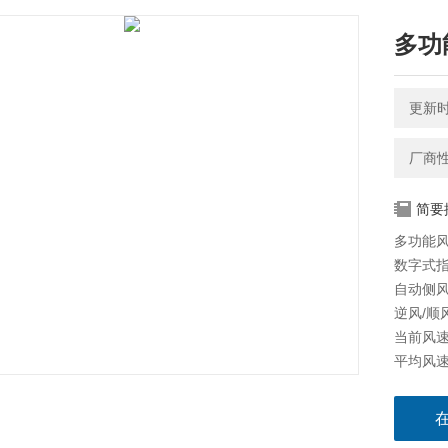
多功
更新时间
厂商
简要
多功能
数字式
自动侧
逆风/顺
当前风
平均风
风寒
气温
水温