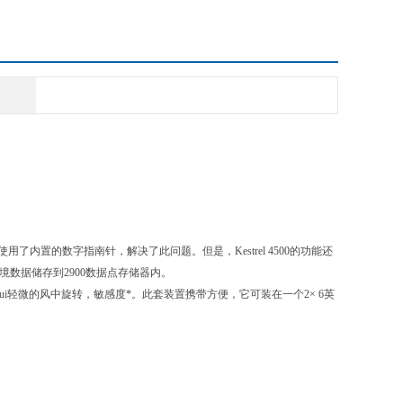
度
指数
力
度
势
度
记录趋向
使用了内置的数字指南针，解决了此问题。但是，Kestrel 4500的功能还
背光显示；
数据储存到2900数据点存储器内。
zui轻微的风中旋转，敏感度*。此套装置携带方便，它可装在一个2× 6英
日期；