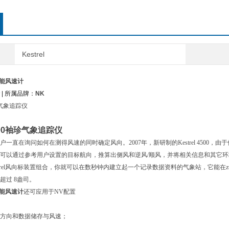
雪温
相对湿
露点
热应力
大气压
Kestrel
密度高
压力趋
多功能风速计
湿球温
| 所属品牌：
NK
海拔
袖珍气象追踪仪
图表和
00
袖珍气象追踪仪
一直在询问如何在测得风速的同时确定风向。2007年，新研制的Kestrel 4500，由于
易读, 
可以通过参考用户设置的目标航向，推算出侧风和逆风/顺风，并将相关信息和其它环境
estrel风向标装置组合，你就可以在数秒钟内建立起一个记录数据资料的气象站，它能在
时间和
超过 8盎司。
多功能风速计
还可应用于NV配置
方向和
数据储存与风速
；