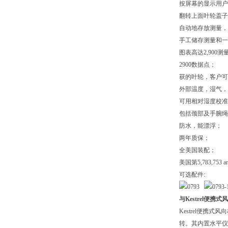
按屏幕的显示用户
翻转上面叶轮盖子
自动地存放测量，
手工储存测量和一
图表高达2,900测
2900
数据点；
获的叶轮，客户可
外部温度，湿气，
可用相对湿度校准
包括颈部及手腕绳
防水，能漂浮
；
两年质保
；
全美国装配
；
美国第
5,783,753 a
可选配件:
与Kestrel便携
Kestrel
便携式风向
转。其内置水平仪