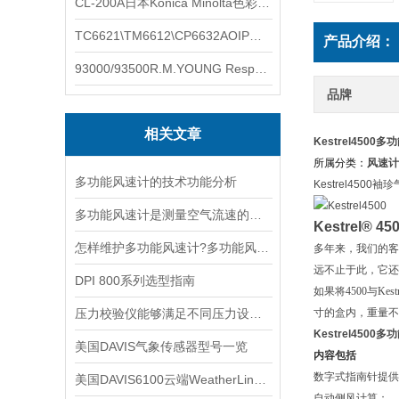
CL-200A日本Konica Minolta色彩照度计
TC6621\TM6612\CP6632AOIP手持式校验仪六个型号的核心参数对比表
产品介绍：
93000/93500R.M.YOUNG ResponseONE-PRO™ 气象变送器
品牌
相关文章
Kestrel4500
所属分类：
风速计
多功能风速计的技术功能分析
Kestrel4500
多功能风速计是测量空气流速的仪器
Kestrel® 45
怎样维护多功能风速计?多功能风速计的维护方法
多年来，我们的客户
远不止于此，它还
DPI 800系列选型指南
如果将4500与K
压力校验仪能够满足不同压力设备的校准和测试需求
寸的盒内，重量不
Kestrel4500
美国DAVIS气象传感器型号一览
内容包括
数字式指南针提供
美国DAVIS6100云端WeatherLink Live
自动侧风计算
；