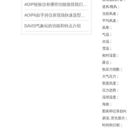
AOIP校验仪有哪些功能值得我们选择？
逆风/顺风；
当前风速；
AOIP6款手持仪表现场快速选型清单
平均风速；
DAVIS气象站的功能和特点介绍
风寒；
气温；
水温；
雪温；
相对湿度；
露点；
热应力指数；
大气压力；
密度高度；
压力趋势；
湿球温度；
海拔；
图表和记录趋向
易读,
背光显示；
时间和日期
；