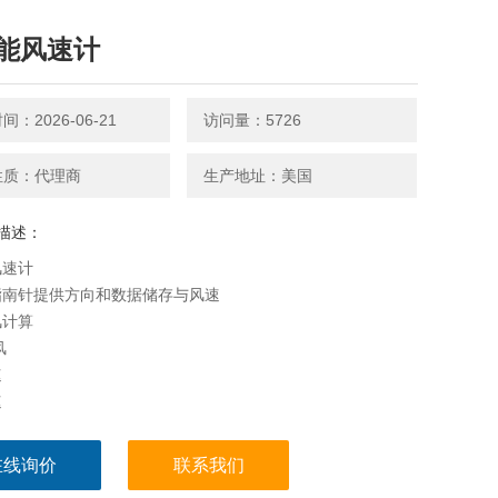
能风速计
：2026-06-21
访问量：5726
性质：代理商
生产地址：美国
描述：
风速计
指南针提供方向和数据储存与风速
风计算
风
速
速
在线询价
联系我们