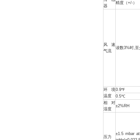
精度（+/-）
器
风速
读数3%时,
气流
环境
0.9℉
温度
0.5℃
相对
±2%RH
湿度
±1.5 mbar a
压力
inHg/±0.022 