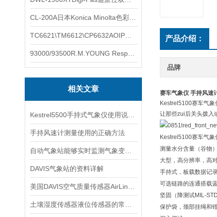
CL-200A日本Konica Minolta色彩照度计
TC6621\TM6612\CP6632AOIP手持式校验仪六个型号的核心参数对比表
产品介绍：
93000/93500R.M.YOUNG ResponseONE-PRO™ 气象变送器
品牌
相关文章
赛车气象仪 手持风速
Kestrel5100赛车气
让那些zui后关头拨入或
Kestrel5500手持式气象仪使用说明书
手持风速计测量使用的正确方法
Kestrel5100赛车气
测量水分含量（谷物）
自动气象站能够实时监测气象变化，及时提供气象信息
大型，高分辨率，高
DAVIS气象站的资料详解
手持式，板载数据记
可选链路的连通搭载蓝
美国DAVIS空气质量传感器AirLink TM
坚固（降测试MIL-S
土壤湿度传感器液位传感器的常用类型
保护袋，颈部挂绳和锂