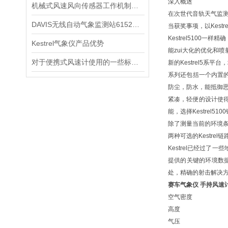
深入概述
机械式风速风向传感器工作机制全解析：安装调试与日常使用要点
在次世代音轨天气监测与K
DAVIS无线自动气象监测站6152建设方案
当获奖事项，以Kestre
Kestrel5100
Kestrel气象仪产品优势
能zui大化的优化和
对于便携式风速计使用的一些标志分析阐明
新的Kestrel5系
系列还包括一个内置的双
防尘，防水，能抵御恶
紧凑，轻便的设计使得
能，选择Kestrel5
除了测量当前的环境条件
两种可选的Kestre
Kestrel已经过
提供的关键的环境数据
处，精确的射击解决
赛车气象仪 手持风速
空气密度
高度
气压