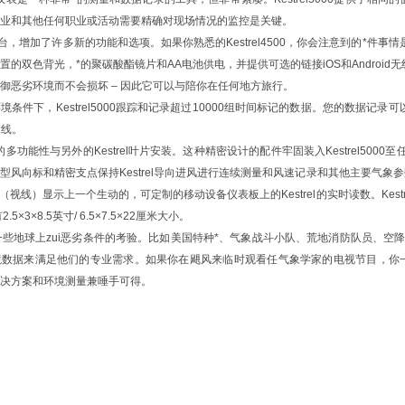
业和其他任何职业或活动需要精确对现场情况的监控是关键。
5系平台，增加了许多新的功能和选项。如果你熟悉的Kestrel4500，你会注意到的*件
的双色背光，*的聚碳酸酯镜片和AA电池供电，并提供可选的链接iOS和Android无线连接
御恶劣环境而不会损坏 – 因此它可以与陪你在任何地方旅行。
条件下，Kestrel5000跟踪和记录超过10000组时间标记的数据。您的数据记录可以
输线。
0真正的多功能性与另外的Kestrel叶片安装。这种精密设计的配件牢固装入Kestrel500
风向标和精密支点保持Kestrel导向进风进行连续测量和风速记录和其他主要气象参数。K
远（视线）显示上一个生动的，可定制的移动设备仪表板上的Kestrel的实时读数。Kest
.5×3×8.5英寸/ 6.5×7.5×22厘米大小。
经过了一些地球上zui恶劣条件的考验。比如美国特种*、气象战斗小队、荒地消防队员
数据来满足他们的专业需求。如果你在飓风来临时观看任气象学家的电视节目，你一定会发现
决方案和环境测量兼唾手可得。