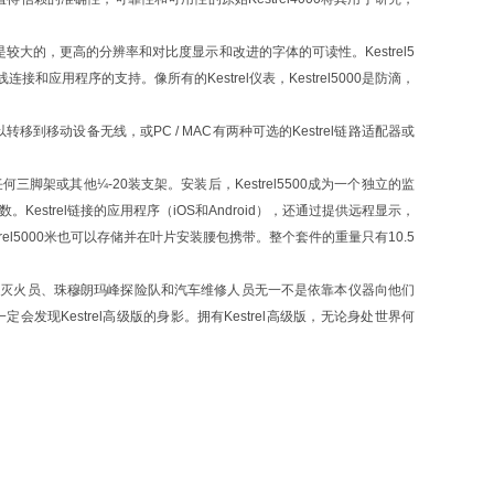
事情是较大的，更高的分辨率和对比度显示和改进的字体的可读性。Kestrel5
和应用程序的支持。像所有的Kestrel仪表，Kestrel5000是防滴，
转移到移动设备无线，或PC / MAC有两种可选的Kestrel链路适配器或
0至任何三脚架或其他¼-20装支架。安装后，Kestrel5500成为一个独立的监
estrel链接的应用程序（iOS和Android），还通过提供远程显示，
rel5000米也可以存储并在叶片安装腰包携带。整个套件的重量只有10.5
、空降灭火员、珠穆朗玛峰探险队和汽车维修人员无一不是依靠本仪器向他们
Kestrel高级版的身影。拥有Kestrel高级版，无论身处世界何