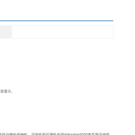
图形显示。
同的值得信赖的准确性，可靠性和可用性的原始Kestrel4000将其用于研究，