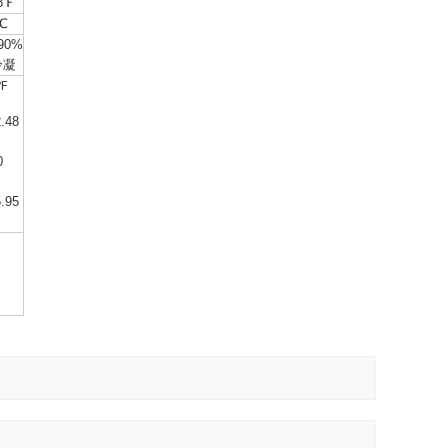
8℉
℃
0%
冷凝
℉
2.48
0
5.95