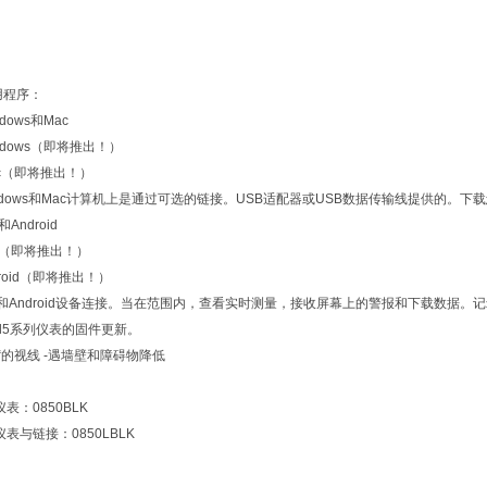
用程序：
ndows和Mac
indows（即将推出！）
Mac（即将推出！）
dows和Mac计算机上是通过可选的链接。USB适配器或USB数据传输线提供的。下载
和Android
iOS（即将推出！）
droid（即将推出！）
和Android设备连接。当在范围内，查看实时测量，接收屏幕上的警报和下载数据。记录的
rel5系列仪表的固件更新。
“的视线 -遇墙壁和障碍物降低
境仪表：0850BLK
环境仪表与链接：0850LBLK