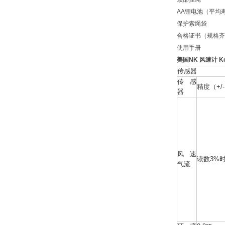
AA锂电池（平均寿
保护索绳袋
合格证书（规格齐
使用手册
美国NK 风速计 K
传感器
传感
精度（+/
器
风速
读数3%时
气流