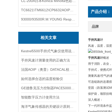
CL-200A日本Konica Minolta色彩照度计
TC6621\TM6612\CP6632AOIP手持式校验仪六个型号的核心参数对比表
产品介绍：
93000/93500R.M.YOUNG ResponseONE-PRO™ 气象变送器
品牌
相关文章
手持风速计
风速，温度，湿度
Kestrel5500手持式气象仪使用说明书
手持风速计
概述
手持风速计测量使用的正确方法
用于消防，农业，
法国AOIP（奥普）DATACAL校准管理软件技术解析
手持式，便携式环
测量风速/空气的
如何选择合适的温度校验仪
可选链路的连通搭
GE德鲁克压力控制器PACE5000和PACE6000
坚固（跌落测试MI
保护袋，颈部挂绳
智能数字压力计使用方法
深入概述：
下一代环境条件监
海洋气象传感器的关键设计原则：可靠性保障技术全解析
Kestrel50