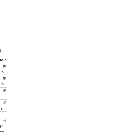
围
 m/s
8到
in
2到
/h
3到
h
2到
ts
到
S*