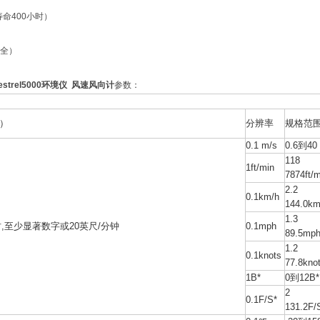
命400小时）
全）
estrel5000环境仪 风速风向计
参数：
-）
分辨率
规格范
0.1 m/s
0.6到40
11
1ft/min
7874ft/m
2.
0.1km/h
144.0km
1.
,至少显著数字或20英尺/分钟
0.1mph
89.5mp
1.
0.1knots
77.8kno
1B*
0到12B*
2
0.1F/S*
131.2F/