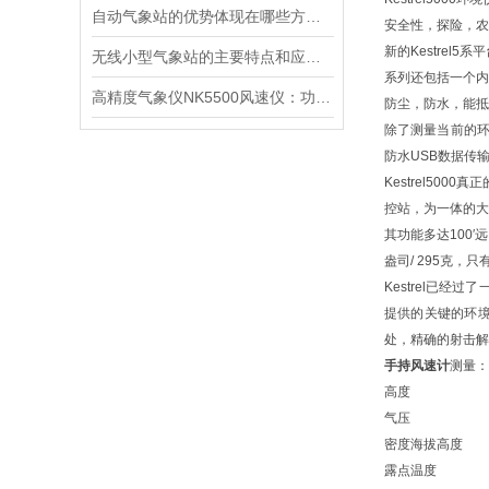
自动气象站的优势体现在哪些方面？
安全性，探险，农
新的Kestrel
无线小型气象站的主要特点和应用领域
系列还包括一个内置
高精度气象仪NK5500风速仪：功能全面，应用广泛的得力助手
防尘，防水，能抵
除了测量当前的环境
防水USB数据传
Kestrel500
控站，为一体的大型
其功能多达100′
盎司/ 295克，只有2
Kestrel已
提供的关键的环境
处，精确的射击解
手持风速计
测量：
高度
气压
密度海拔高度
露点温度