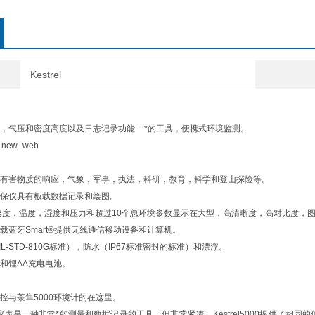
Kestrel
，气压和密度高度以及日志记录功能 – *的工具，便携式环境监测。
有害物质的响应，气象，军事，执法，科研，教育，科学和登山探险等。
保仪具有板载数据记录和绘图。
速度，温度，湿度和压力和超过10个总环境参数显示在大型，高清晰度，高对比度，
载蓝牙Smart®提供无线通信移动设备和计算机。
L-STD-810G标准），防水（IP67标准密封的标准）和漂浮。
和锂AA充电电池。
控与茶隼5000环境计的在这里。
00环境仪表是一种非常*的测量和数据记录的工具，但非常紧凑。Kestrel5000提供了相