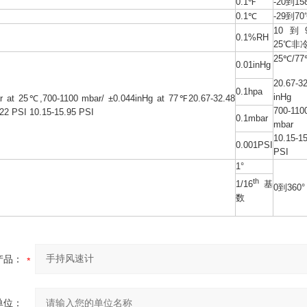
0.1℉
-20到15
0.1℃
-29到70
10到9
0.1%RH
25℃非
25℃/77
0.01inHg
20.67-3
0.1hpa
inHg
r at 25℃,700-1100 mbar/ ±0.044inHg at 77℉20.67-32.48
700-110
022 PSI 10.15-15.95 PSI
0.1mbar
mbar
10.15-1
0.001PSI
PSI
1°
th
1/16
基
0到360°
数
产品：
单位：