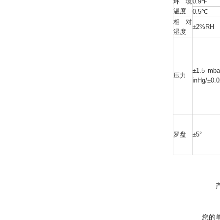
环境
0.9℉
温度
0.5℃
相对
±2%RH
湿度
±1.5 mba
压力
inHg/±0.
罗盘
±5°
您的