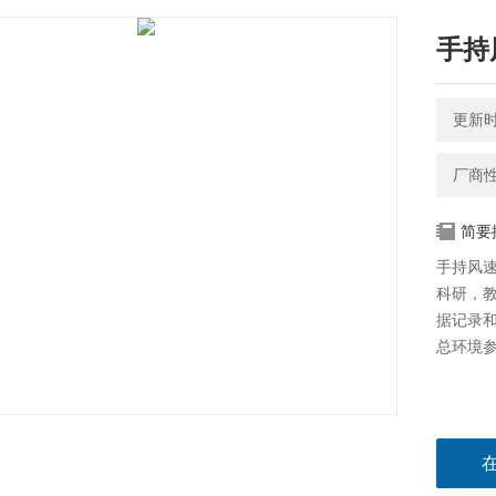
手持
更新时间
厂商
简要
手持风
科研，
据记录和
总环境