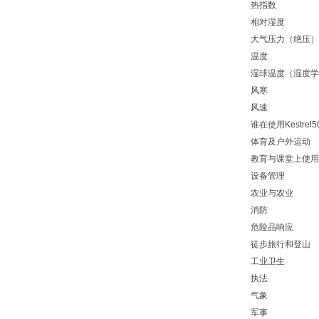
热指数
相对湿度
大气压力（绝压）
温度
湿球温度（湿度学
风寒
风速
谁在使用Kestrel
体育及户外运动
教育与课堂上使用
设备管理
农业与农业
消防
危险品响应
徒步旅行和登山
工业卫生
执法
气象
军事