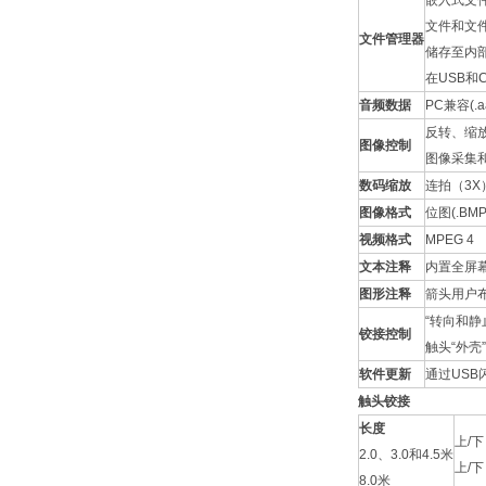
嵌入式文
文件和文
文件管理器
储存至内部
在USB和C
音频数据
PC兼容(.
反转、缩
图像控制
图像采集
数码缩放
连拍（3X
图像格式
位图(.BMP)
视频格式
MPEG 4
文本注释
内置全屏
图形注释
箭头用户
“转向和静
铰接控制
触头“外壳
软件更新
通过US
触头铰接
长度
上/下
2.0、3.0和4.5米
上/下
8.0米