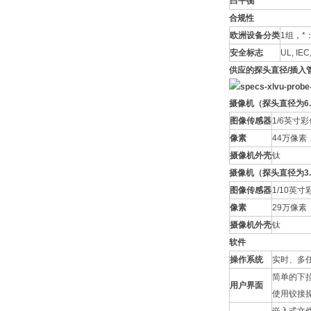
白平衡
合规性
欧洲设备分类
1组，*：
安全标志
UL, IEC
供应的探头直径/插入
摄像机（探头直径为6
图像传感器
1/6英寸彩
像素
44万像素
摄像机外壳
钛
摄像机（探头直径为3
图像传感器
1/10英寸
像素
29万像素
摄像机外壳
钛
软件
操作系统
实时、多
简单的下
用户界面
使用铰接