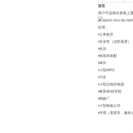
语言
用户可选择在屏幕上
应用：
•公务航空
•安全性（边防巡逻）
•执法
•制造和装配
•铸件
•小型MRO
•汽车
•小型过程的电源
•教育/科技学院
•精炼厂
•小型检验公司
•环境（直辖市，服务