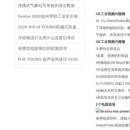
便携式气象站可有效的保证数据的及时性，准确性
GE工业视频内窥镜
Kestrel 5000如何帮助工业安全领域进行评估？
XL Vu Vide
2026 年R.M.YOUNG机械式风速风向传感器技术迭代与应用发展趋势解读
了详细的缺陷识别。摄
于操作，并具有优于
冷链物流行业用什么温度记录仪
GE工业视频内窥镜
便携雷电探测仪的探测原理
主要特点和优点
•直观、易用的控制器
R.M.YOUNG 超声波风速仪 91000 与 91500 的区别与应用
•伺服电机All-Way®
•可选择交流有线供电
•1GB内部闪存存储器
•1个USB®2.0端口,
•全触头光纤互换性，
•系统包含自定义运输
2个电源选项
使用电源型时，请插入附
VideoProbe系统