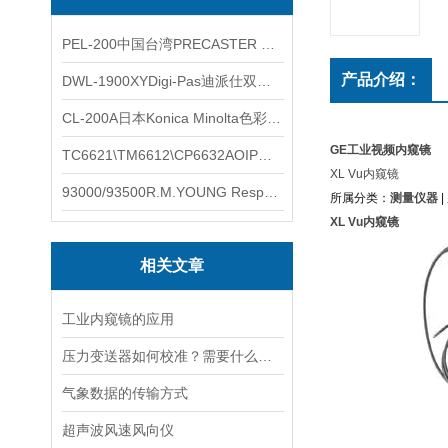
PEL-200中国台湾PRECASTER 高精度无线智能电子水平仪
产品介绍：
DWL-1900XYDigi-Pas迪派仕双轴智能垂直水平仪
CL-200A日本Konica Minolta色彩照度计
GE工业视频内窥镜
TC6621\TM6612\CP6632AOIP手持式校验仪六个型号的核心参数对比表
XL Vu内窥镜
93000/93500R.M.YOUNG ResponseONE-PRO™ 气象变送器
所属分类：
测量仪器
|
XL Vu内窥镜
相关文章
工业内窥镜的应用
压力变送器如何校准？需要什么设备
气象数据的传输方式
超声波风速风向仪