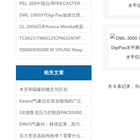
PEL-200中国台湾PRECASTER 高精度无线智能电子水平仪
DWL-1900XYDigi-Pas迪派仕双轴智能垂直水平仪
CL-200A日本Konica Minolta色彩照度计
TC6621\TM6612\CP6632AOIP手持式校验仪六个型号的核心参数对比表
93000/93500R.M.YOUNG ResponseONE-PRO™ 气象变送器
相关文章
共 8 条记录，当
本安和隔爆的概念与区别
Kestrel气象仪在农业领域的广泛应用
GE德鲁克压力控制器PACE5000和PACE6000
DAVIS气象站：精准监测，助力气象研究与生产生活
压力变送器如何校准？需要什么设备