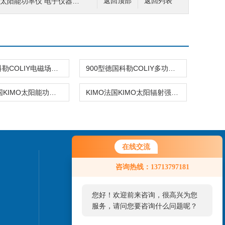
O太阳能功率仪 电子仪器仪表
返回顶部
返回列表
E61德国科勒COLIY电磁场强度分析仪 电子仪器仪表
900型德国科勒COLIY多功能数字核辐射仪 电子仪器仪表
SL100法国KIMO太阳能功率仪 电子仪器仪表
KIMO法国KIMO太阳辐射强度计 电子仪器仪表
在线交流
您好！欢迎前来咨询，很高兴为您
联系我们
咨询热线：13713797181
服务，请问您要咨询什么问题呢？
24小时热线：
您好，看您停留很久了，是否找到
13713797181
了需求产品，您可以直接在线与我
联系！