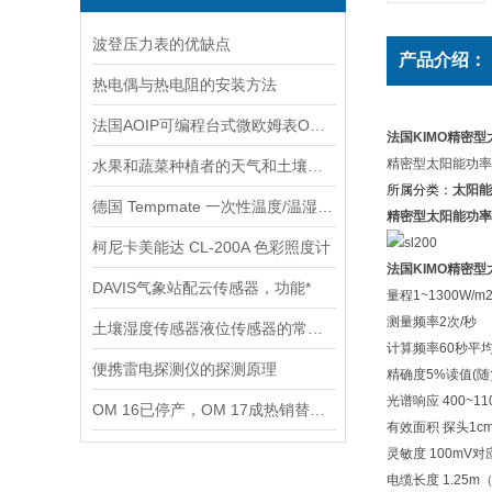
波登压力表的优缺点
产品介绍：
热电偶与热电阻的安装方法
法国AOIP可编程台式微欧姆表OM 21的配件有哪些
法国KIMO精密
精密型太阳能功率仪
水果和蔬菜种植者的天气和土壤监测见解
所属分类：
太阳能
德国 Tempmate 一次性温度/温湿度记录仪应用选型
精密型太阳能功率仪
柯尼卡美能达 CL-200A 色彩照度计
法国KIMO精密
DAVIS气象站配云传感器，功能*
量程1~1300W/m2
测量频率2次/秒
土壤湿度传感器液位传感器的常用类型
计算频率60秒平均
便携雷电探测仪的探测原理
精确度5%读值(
光谱响应 400~11
OM 16已停产，OM 17成热销替代品
有效面积 探头1cm
灵敏度 100mV对应
电缆长度 1.25m