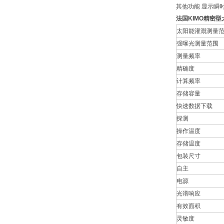
其他功能 显示瞬时
法国KIMO精密
太阳能灌溉测量
强曝光测量范围
测量频率
精确度
计算频率
存储容量
快速数据下载
探测
操作温度
存储温度
包装尺寸
自主
电源
光谱响应
有效面积
灵敏度