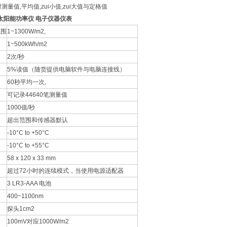
测量值,平均值,zui小值,zui大值与定格值
型太阳能功率仪 电子仪器仪表
范围
1~1300W/m2,
1~500kWh/m2
2次/秒
5%读值（随货提供电脑软件与电脑连接线）
60秒平均一次,
可记录44640笔测量值
1000值/秒
超出范围和传感器默认
-10°C to +50°C
-10°C to +55°C
58 x 120 x 33 mm
超过72小时的连续模式，当使用电源适配器
3 LR3-AAA 电池
400~1100nm
探头1cm2
100mV对应1000W/m2