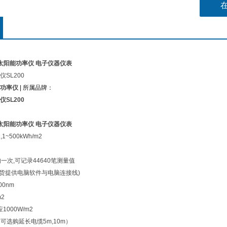
灵敏度 1
其他功能
型太阳能功率仪 电子仪器仪表
SL200
功率仪
| 所属品牌：
SL200
型太阳能功率仪 电子仪器仪表
,1~500kWh/m2
一次,可记录44640笔测量值
随货提供电脑软件与电脑连接线)
00nm
2
1000W/m2
（可选购延长电缆5m,10m）