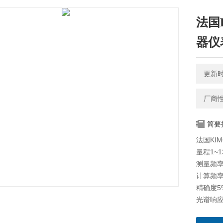
法国
器仪
更新时间
厂商
简要
法国KI
量程1~13
测量频率
计算频率
精确度
光谱响应 
有效面积