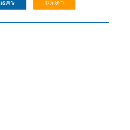
00mV对应1000W/m2
在线询价
联系我们
 显示瞬时测量值,平均值,zui小值,zui大值与定格值