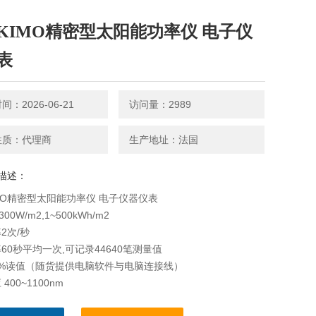
KIMO精密型太阳能功率仪 电子仪
表
：2026-06-21
访问量：2989
性质：代理商
生产地址：法国
描述：
MO精密型太阳能功率仪 电子仪器仪表
00W/m2,1~500kWh/m2
2次/秒
60秒平均一次,可记录44640笔测量值
5%读值（随货提供电脑软件与电脑连接线）
400~1100nm
 探头1cm2