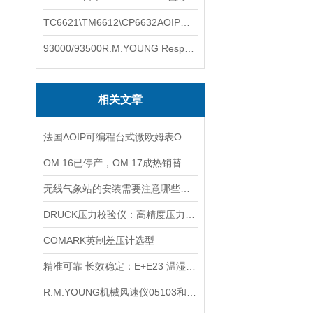
TC6621\TM6612\CP6632AOIP手持式校验仪六个型号的核心参数对比表
93000/93500R.M.YOUNG ResponseONE-PRO™ 气象变送器
相关文章
法国AOIP可编程台式微欧姆表OM 21的配件有哪些
OM 16已停产，OM 17成热销替代品
无线气象站的安装需要注意哪些问题呢？
DRUCK压力校验仪：高精度压力测量的专业工具
COMARK英制差压计选型
精准可靠 长效稳定：E+E23 温湿度变送器优势详解
R.M.YOUNG机械风速仪05103和05305的区别