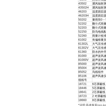
43502
通风辐射
43502H
通风辐射屏蔽器
46203
温度跟踪器—
46203H
温度跟踪器—
50202
量雨筒0 – 
52202
翻斗式雨量
52203
翻斗式雨量
52250
防鸟电线
52260
雨量计校
61002
有偏移量
61302L
大气压传感器
61302V
大气压传感器
61360
防水的外壳(6
81000
超声波风速
81000V
超声波风速
85000
超声波风速
85004
超声波风速计
85052
鸟线组件
85106
超声风速仪
缆线号
18721
6芯屏蔽线 
18446
5芯屏蔽线 
18641
2芯屏蔽线 
18723
2 对屏蔽线
18660
8芯屏蔽线 
*
说明:风速换算(m/s,km/h