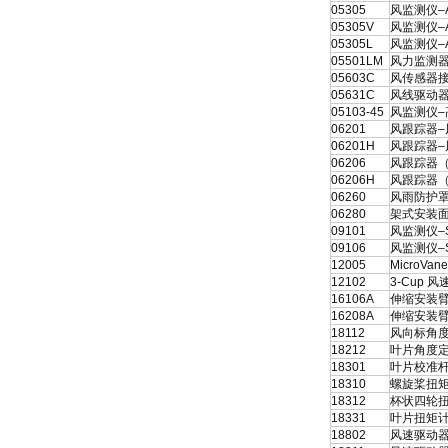
05305
风监测仪–
05305V
风监测仪–
05305L
风监测仪–A
05501LM
风力监测器
05603C
风传感器接口
05631C
风线驱动器(
05103-45
风监测仪–
06201
风跟踪器–风
06201H
风跟踪器–风速
06206
风跟踪器（海
06206H
风跟踪器（海
06260
风雨防护
06280
架式安装面
09101
风监测仪–
09106
风监测仪–
12005
MicroV
12102
3-Cup 风
16106A
伸缩安装臂
16208A
伸缩安装臂
18112
风向标角
18212
叶片角度
18301
叶片校准
18310
螺旋桨扭
18312
杯状四轮
18331
叶片扭矩
18802
风速驱动器2