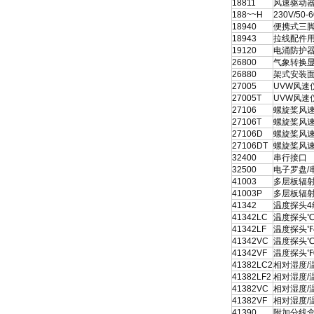
18811
风速驱动器2
188~~H
230V/50
18940
便携式三
18943
拉线配件
19120
电涌防护器
26800
气象转换显示
26880
架式安装
27005
UVW风速仪
27005T
UVW风速仪
27106
螺旋桨风速
27106T
螺旋桨风速计
27106D
螺旋桨风速
27106DT
螺旋桨风速
32400
串行接口
32500
电子罗盘/
41003
多层板辐射
41003P
多层板辐射
41342
温度探头4
41342LC
温度探头℃4
41342LF
温度探头℉4
41342VC
温度探头℃0
41342VF
温度探头℉0
41382LC2
相对湿度/温
41382LF2
相对湿度/温
41382VC
相对湿度/温
41382VF
相对湿度/温
41390
附加分线盒传