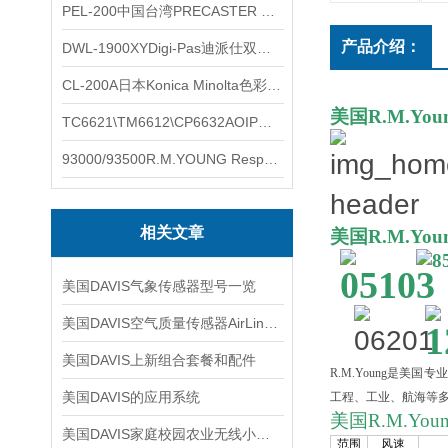
PEL-200中国台湾PRECASTER 高精度无线智能电子水平仪
产品介绍：
DWL-1900XYDigi-Pas迪派仕双轴智能垂直水平仪
CL-200A日本Konica Minolta色彩照度计
美国
R.M.You
TC6621\TM6612\CP6632AOIP手持式校验仪六个型号的核心参数对比表
93000/93500R.M.YOUNG ResponseONE-PRO™ 气象变送器
相关文章
美国
R.M.You
美国DAVIS气象传感器型号一览
美国DAVIS空气质量传感器AirLink TM
美国DAVIS上新组合套餐和配件
R.M.Young
是美国专业
美国DAVIS的应用系统
工程、工业、航海等
美国
R.M.You
美国DAVIS家庭校园农业无线小型气象站
范围
风速