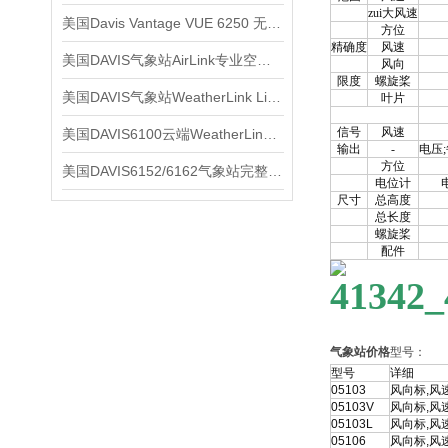
zui大风速
美国Davis Vantage VUE 6250 无线气象站
方位
精确度
风速
美国DAVIS气象站AirLink专业空气质量传感器
风向
限度
螺旋桨
美国DAVIS气象站WeatherLink Live云 6100
叶片
信号
风速
美国DAVIS6100云端WeatherLink Live
输出
-
电压;每
方位
美国DAVIS6152/6162气象站完整维修套件
电位计
尺寸
总高度
总长度
螺旋桨
配件
气象站价格
型号：
型号
详细
05103
风向标,风
05103V
风向标,风速
05103L
风向标,风速
05106
风向标,风