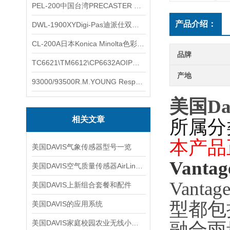
PEL-200中国台湾PRECASTER 高精度无线智能电子水平仪
产品介绍：
DWL-1900XYDigi-Pas迪派仕双轴智能垂直水平仪
CL-200A日本Konica Minolta色彩照度计
品牌
TC6621\TM6612\CP6632AOIP手持式校验仪六个型号的核心参数对比表
产地
93000/93500R.M.YOUNG ResponseONE-PRO™ 气象变送器
美国Da
相关文章
所属分
本产品
美国DAVIS气象传感器型号一览
Vantag
美国DAVIS空气质量传感器AirLink TM
Vant
美国DAVIS上新组合套餐和配件
型都包
美国DAVIS的应用系统
美国DAVIS家庭校园农业无线小型气象站
融合雨