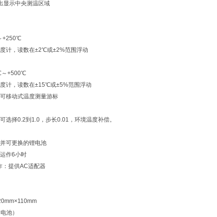
出显示中央测温区域
+250℃
度计，读数在±2℃或±2%范围浮动
～+500℃
度计，读数在±15℃或±5%范围浮动
可移动式温度测量游标
选择0.2到1.0，步长0.01，环境温度补偿。
并可更换的锂电池
运作6小时
作：提供AC适配器
0mm×110mm
含电池）