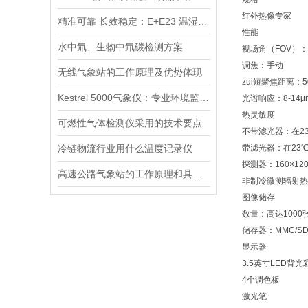
红外热像专家
精准可靠 长效稳定：E+E23 温湿度变送器优势详解
性能
水中氚、生物中氚碳检测方案
视场角（FOV）：2
调焦：手动
无线气象站的工作原理及优势体现
zui短聚焦距离：5
Kestrel 5000气象仪：专业环境监测的全能利器
光谱响应：8-14μ
热灵敏度
可燃性气体检测仪采用的技术要点
不带滤光器：在23
冷链物流行业用什么温度记录仪
带滤光器：在23℃
探测器：160×12
高速公路气象站的工作原理和具体作用
非制冷微测辐射热
图像储存
数量：高达1000
储存器：MMC/S
显示器
3.5英寸LED背
4个调色板
激光笔