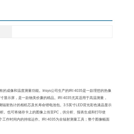
的成像和温度测量功能。Irisys公司生产的IRI 4035是一款理想的热像
显示屏，是一款物美价廉的精品。IRI 4035尤其适用于高温测量，
辐射热计的相机芯及长寿命锂电池包。3.5英寸LED背光彩色液晶显示
分析。也可将储存卡上的图像上传至PC，供分析、报表生成和打印使
作时间内的持续运作。IRI 4035为全辐射测量工具；整个图像幅面