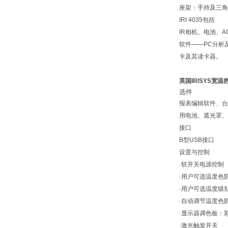
座架：手持及三角
IRI 4035包括
IR相机、电池、
软件——PC分析
卡及其读卡器。
英国IRISYS宽
选件
报表编辑软件、台
用电池、遮光罩、
接口
B型USB接口
设置与控制
·软开关电源控制
·用户可选温度色
·用户可选温度级
·自动调节温度色
·显示器调色板：
·激光触发开关