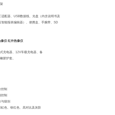
架
AC适配器、USB数据线、光盘（内含说明书及
及智能报表编辑器）、便携盒、手腕带、SD
温热像仪 红外热像仪
式充电器、12V车载充电器、备
橡胶护套。
阶控制
别控制
阶与级别
彩虹色、铁红色、高对比及灰阶