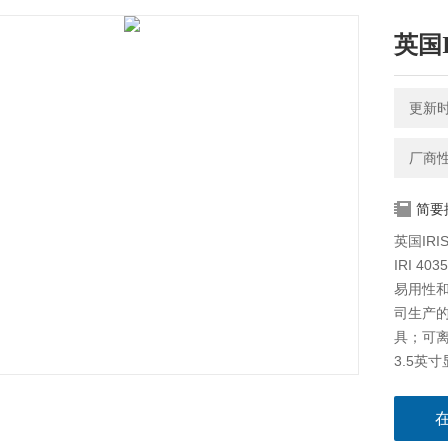
英国
更新时间
厂商
简要
英国IR
IRI 
易用性和
司生产的
具；可
3.5英