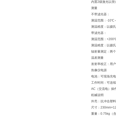
内置2级激光以突
测量
不带滤光器：
测温范围：-10℃～
测温精度：以摄氏
带滤光器：
测温范围：+200℃
测温精度：以摄氏
辐射量测定：两个
温差测量
发射率校正：用户可
热像仪电源
电池：可现场充电
工作时间：可连续
AC（交流电）操
机械说明
外壳：抗冲击塑料
尺寸：230mm×12
重量：0.75kg（