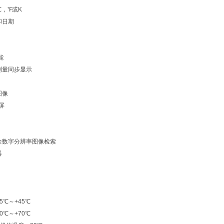
℃，℉或K
和日期
能
测量同步显示
图像
屏
全数字分辨率图像检索
器
5℃～+45℃
0℃～+70℃