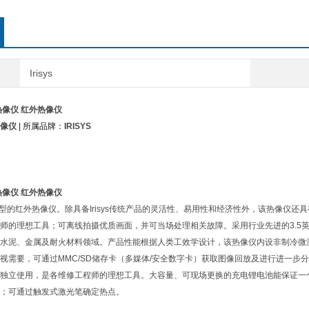
Irisys
温热像仪 红外热像仪
像仪
| 所属品牌：
IRISYS
温热像仪 红外热像仪
一款新型的红外热像仪。除具备Irisys传统产品的灵活性、易用性和经济性外，该热像仪还具有
师的理想工具；可离线拍摄优质画面，并可当场处理相关故障。采用行业先进的3.5英寸
水泥、金属及耐火材料领域。产品性能根据人类工效学设计，该热像仪内设非制冷微测
视需要，可通过MMC/SD储存卡（多媒体/安全数字卡）获取图像回放及进行进一步
独立使用，是各维修工程师的理想工具。大容量、可现场更换的充电锂电池能保证一个工
；可通过触发式激光笔确定热点。