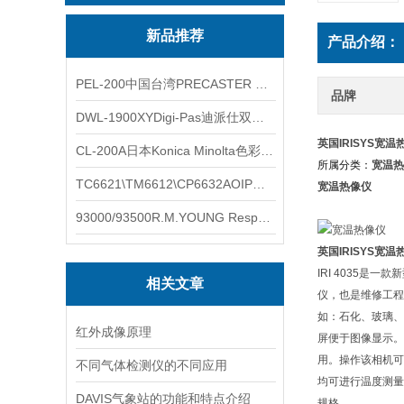
新品推荐
产品介绍：
PEL-200中国台湾PRECASTER 高精度无线智能电子水平仪
品牌
DWL-1900XYDigi-Pas迪派仕双轴智能垂直水平仪
英国IRISYS宽
CL-200A日本Konica Minolta色彩照度计
所属分类：
宽温热
TC6621\TM6612\CP6632AOIP手持式校验仪六个型号的核心参数对比表
宽温热像仪
93000/93500R.M.YOUNG ResponseONE-PRO™ 气象变送器
英国IRISYS宽
IRI 4035是
相关文章
仪，也是维修工程
如：石化、玻璃、
红外成像原理
屏便于图像显示。
用。操作该相机可
不同气体检测仪的不同应用
均可进行温度测量
DAVIS气象站的功能和特点介绍
规格