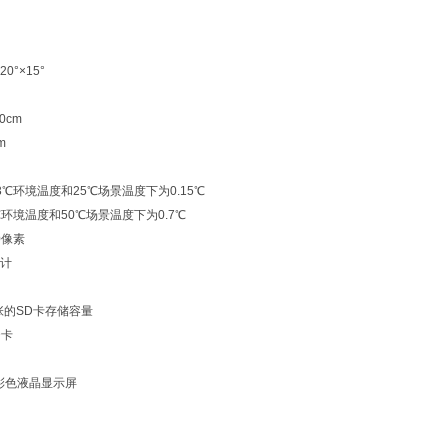
0°×15°
0cm
m
℃环境温度和25℃场景温度下为0.15℃
环境温度和50℃场景温度下为0.7℃
0像素
计
张的SD卡存储容量
D卡
光彩色液晶显示屏