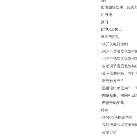
选件
报表编辑软件、台式充
用电池。
接口
B型USB接口
设置与控制
·软开关电源控制
·用户可选温度色阶控
·用户可选温度级别控
·自动调节温度色阶与
·显示器调色板：彩虹
·激光触发开关
·温度读出单位为℃，
·图像获取、时间和日
·两倍数码变焦
特点
·热/冷自动搜索功能
·实时图像和温度测量
·自动分析