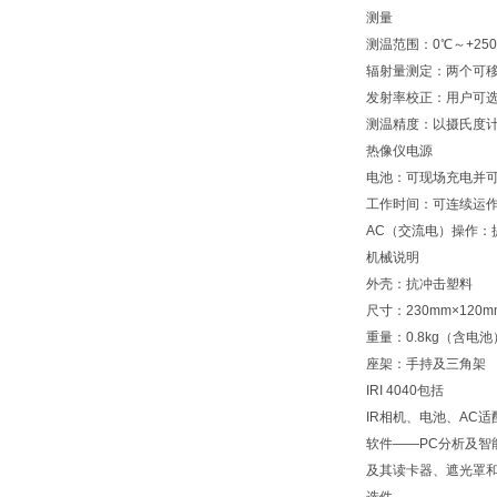
测量
测温范围：0℃～+25
辐射量测定：两个可
发射率校正：用户可选择
测温精度：以摄氏度计
热像仪电源
电池：可现场充电并
工作时间：可连续运作
AC（交流电）操作：
机械说明
外壳：抗冲击塑料
尺寸：230mm×120m
重量：0.8kg（含电池
座架：手持及三角架
IRI 4040包括
IR相机、电池、AC
软件——PC分析及智
及其读卡器、遮光罩