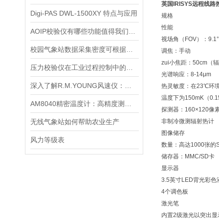
英国IRISYS远程线
Digi-PAS DWL-1500XY 特点与应用
规格
性能
AOIP校验仪有哪些功能值得我们选择？
视场角（FOV）：9.1°×
校园气象站数据采集密度可根据观测需要进行设置
调焦：手动
zui小焦距：50cm（
压力校验仪在工业过程控制中的应用
光谱响应：8-14μm
深入了解R.M.YOUNG风速仪：原理与术语全解析
热灵敏度：在23℃环
温度下为150mK（0.
AM8040精密温度计：高精度测量的优质选择
探测器：160×120像
无线气象站如何帮助农业生产
非制冷微测辐射热计
图像储存
风力等级表
数量：高达1000张的
储存器：MMC/SD卡
显示器
3.5英寸LED背光彩
4个调色板
激光笔
内置2级激光以突出显