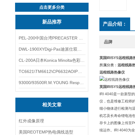
点击更多分类
新品推荐
产品介绍：
PEL-200中国台湾PRECASTER 高精度无线智能电子水平仪
品牌
DWL-1900XYDigi-Pas迪派仕双轴智能垂直水平仪
英国IRISYS远程线
CL-200A日本Konica Minolta色彩照度计
所属分类：
远程线路
TC6621\TM6612\CP6632AOIP手持式校验仪六个型号的核心参数对比表
远程线路热像仪
93000/93500R.M.YOUNG ResponseONE-PRO™ 气象变送器
英国IRISYS远程线
IRI 4040是一款
仪，也是维修工程师的
相关文章
细小物体进行检测与
机芯及长寿命锂电池包
红外成像原理
存卡上的图像上传至
续运作。IRI 40
美国REOTEMP热电偶线选型