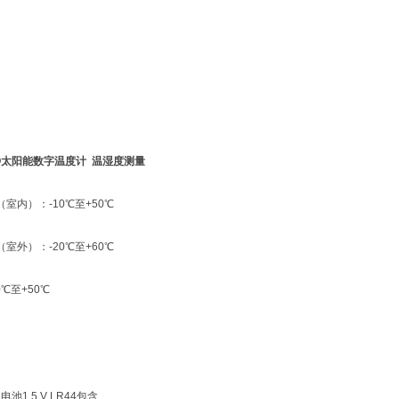
 ECO太阳能数字温度计 温湿度测量
室内）：-10℃至+50℃
室外）：-20℃至+60℃
℃至+50℃
电池1.5 V LR44包含