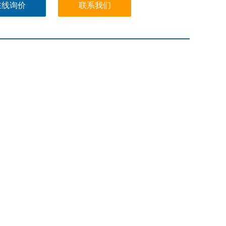
电池LR44（含）
在线询价
联系我们
探头长度约2.5米