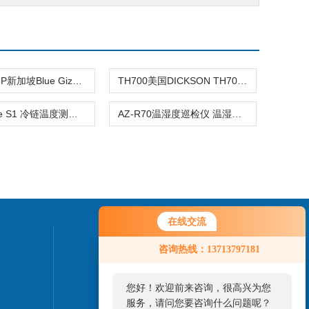
BG-HT-08P新加坡Blue Gizmo室内外数字温湿度计
TH700美国DICKSON TH700温湿度露点计
TempMate S1 冷链温度测量记录仪
AZ-R70温湿度巡检仪 温湿度测量
在线交流
联系我们
咨询热线：13713797181
24小时热线：
您好！欢迎前来咨询，很高兴为您
13713797181
服务，请问您要咨询什么问题呢？