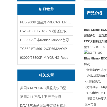
新品推荐
产品介绍：
PEL-200中国台湾PRECASTER 高精度无线智能电子水平仪
Blue Gizmo
DWL-1900XYDigi-Pas迪派仕双轴智能垂直水平仪
所属分类：
温湿度
CL-200A日本Konica Minolta色彩照度计
ECO太阳能太阳
型号:BG-TS-100
TC6621\TM6612\CP6632AOIP手持式校验仪六个型号的核心参数对比表
93000/93500R.M.YOUNG ResponseONE-PRO™ 气象变送器
Blue Gizmo
特点：
- 测量室内外温
相关文章
- 提供zui高和zu
- 太阳能供电
- 交替显示（14
美国R.M.YOUNG风监测仪的型号选型
- 钮扣电池LR44
英国GILL产品主要产品介绍
- 外部探头长度约2
应用范围：
DAVIS气象站无法安装指向真北的风速计怎么办?