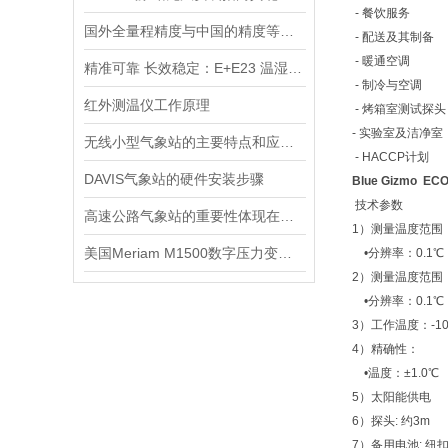
- 餐饮服务
国外全量程精度与中国的精度等级的区别
- 配送及其制备
- 暖通空调
精准可靠 长效稳定：E+E23 温湿度变送器优势详解
- 制冷与空调
红外测温仪工作原理
- 烤箱室测试探头
- 实验室及洁净室
无线小型气象站的主要特点和应用领域
- HACCP计划
DAVIS气象站的硬件安装步骤
Blue Gizmo
技术参数
高速公路气象站的重要性体现在哪些方面？
1）测量温度范围（
美国Meriam M1500数字压力变送器
•分辨率：0.1℃
2）测量温度范围（
•分辨率：0.1℃
3）工作温度：-10
4）精确性：
•温度：±1.0℃
5）太阳能供电
6）探头: 约3m
7）备用电池: 纽扣