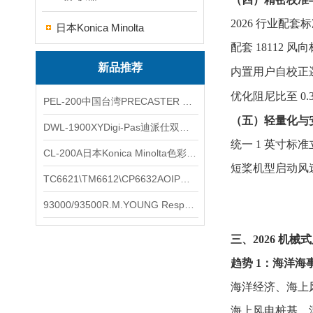
2026 行业配
日本Konica Minolta
配套 18112
新品推荐
内置用户自校正
优化阻尼比至 0
PEL-200中国台湾PRECASTER 高精度无线智能电子水平仪
（五）轻量化与
DWL-1900XYDigi-Pas迪派仕双轴智能垂直水平仪
统一 1 英寸标
CL-200A日本Konica Minolta色彩照度计
短桨机型启动风速
TC6621\TM6612\CP6632AOIP手持式校验仪六个型号的核心参数对比表
93000/93500R.M.YOUNG ResponseONE-PRO™ 气象变送器
三、2026 机
趋势 1：海洋
海洋经济、海上风
海上风电桩基、