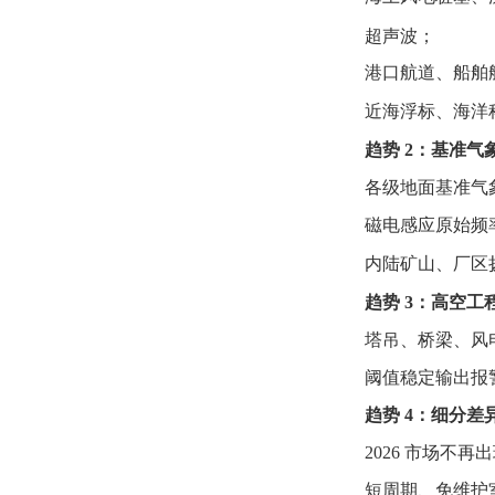
超声波；
港口航道、船舶航
近海浮标、海洋
趋势 2：基准
各级地面基准气
磁电感应原始频
内陆矿山、厂区扬
趋势 3：高空
塔吊、桥梁、风
阈值稳定输出报
趋势 4：细分
2026 市场不
短周期、免维护室