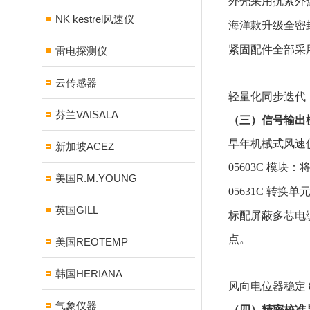
外壳采用抗紫外
NK kestrel风速仪
海洋款升级全密
紧固配件全部采用
雷电探测仪
云传感器
轻量化同步迭代，
芬兰VAISALA
（三）信号输出
早年机械式风速
新加坡ACEZ
05603C 模块
美国R.M.YOUNG
05631C 转
英国GILL
标配屏蔽多芯电
点。
美国REOTEMP
韩国HERIANA
风向电位器稳定 
气象仪器
（四）精密校准