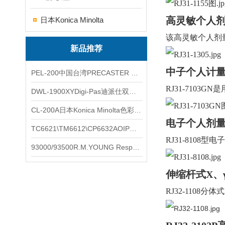
高灵敏个人剂量
日本Konica Minolta
该高灵敏个人剂
新品推荐
中子个人计量报警
PEL-200中国台湾PRECASTER 高精度无线智能电子水平仪
RJ31-7103GN
是
DWL-1900XYDigi-Pas迪派仕双轴智能垂直水平仪
CL-200A日本Konica Minolta色彩照度计
电子个人剂量计 
TC6621\TM6612\CP6632AOIP手持式校验仪六个型号的核心参数对比表
RJ31-8108
型电子
93000/93500R.M.YOUNG ResponseONE-PRO™ 气象变送器
伸缩杆式X、γ剂
RJ32-1108
分体式