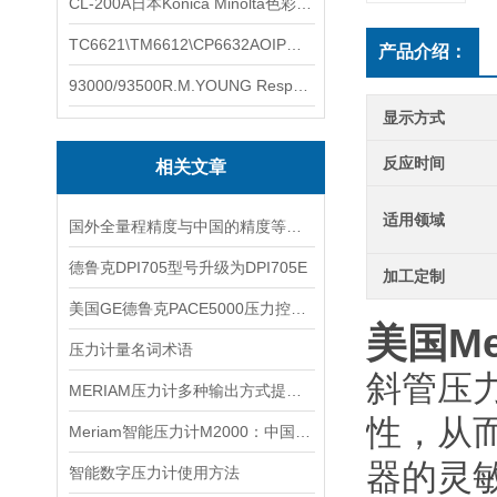
CL-200A日本Konica Minolta色彩照度计
TC6621\TM6612\CP6632AOIP手持式校验仪六个型号的核心参数对比表
产品介绍：
93000/93500R.M.YOUNG ResponseONE-PRO™ 气象变送器
显示方式
反应时间
相关文章
适用领域
国外全量程精度与中国的精度等级的区别
德鲁克DPI705型号升级为DPI705E
加工定制
美国GE德鲁克PACE5000压力控制器简介
美国Me
压力计量名词术语
斜管
压
MERIAM压力计多种输出方式提升可靠性和效率
性，从
Meriam智能压力计M2000：中国市场的应用与性能
器的灵敏
智能数字压力计使用方法