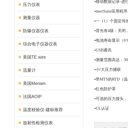
▪移动数据记录-进
压力仪表
▪meriSuite
测量仪器
▪一（1）个固定传
防爆仪器仪表
▪背光有4级：关闭
▪电池寿命显示（0％
综合电子仪器仪表
▪USB通讯
美国TE wire
▪测量范围高达：3000 
▪小/大压力捕获
流量计
▪带MTS的RTD
美国Meriam
▪红色防护罩
法国AOIP
▪可选的压力接头
▪UL认证
温度校验仪-建标推荐
放射性检测仪表