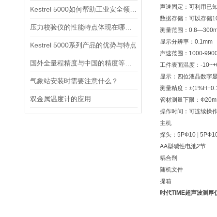
声速固定：可利用已
Kestrel 5000如何帮助工业安全领域进行评估？
数据存储：可以存储1
压力校验仪的性能特点体现在哪些方面？
测量范围：0.8—30
显示分辨率：0.1mm
Kestrel 5000系列产品的优势与特点
声速范围：1000-9900
国外全量程精度与中国的精度等级的区别
工件表面温度：-10~+
显示：四位液晶数字
气象站安装时需要注意什么？
测量精度：±(1%H+0.
双金属温度计的应用
管材测量下限：Ф20mmX
操作时间：可连续操作2
主机
探头：5PФ10 | 5PФ10
AA型碱性电池2节
耦合剂
随机文件
提箱
时代TIME超声波测厚