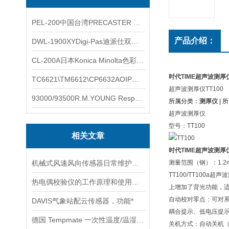
PEL-200中国台湾PRECASTER 高精度无线智能电子水平仪
产品介绍：
DWL-1900XYDigi-Pas迪派仕双轴智能垂直水平仪
CL-200A日本Konica Minolta色彩照度计
时代TIME超声波测厚
TC6621\TM6612\CP6632AOIP手持式校验仪六个型号的核心参数对比表
超声波测厚仪TT100
93000/93500R.M.YOUNG ResponseONE-PRO™ 气象变送器
所属分类：
测厚仪
| 
超声波测厚仪
型号：TT100
相关文章
时代TIME超声波测厚
机械式风速风向传感器日常维护注意事项
测量范围（钢）：1.2m
TT100/TT100
热电偶校验仪的工作原理和使用注意事项
上增加了背光功能，
自动校对零点：可对
DAVIS气象站配云传感器，功能*
耦合提示、低电压提
德国 Tempmate 一次性温度/温湿度记录仪应用选型
关机方式：自动关机