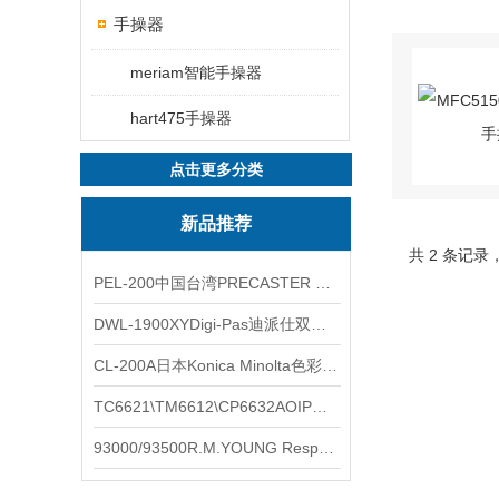
手操器
meriam智能手操器
hart475手操器
点击更多分类
新品推荐
共 2 条记录
PEL-200中国台湾PRECASTER 高精度无线智能电子水平仪
DWL-1900XYDigi-Pas迪派仕双轴智能垂直水平仪
CL-200A日本Konica Minolta色彩照度计
TC6621\TM6612\CP6632AOIP手持式校验仪六个型号的核心参数对比表
93000/93500R.M.YOUNG ResponseONE-PRO™ 气象变送器