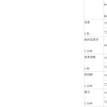
kn
Be
温度
°F
°
1 秒
相对湿度空
%
1 分钟
风寒指数
°F
°
1 秒
热指数
°F
°
1 分钟
露点
°F
°
1 分钟