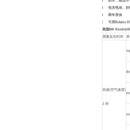
l
防水，能漂浮
l
包含电池，挂
l
两年质保
l
可用
Relative H
美国NK Kestre
测量反应时间
单
m
ft
风速(空气速度)
km
1 秒
m/