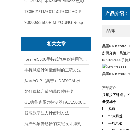
CL-200A日本Konica Minolta色彩照度计
TC6621\TM6612\CP6632AOIP手持式校验仪六个型号的核心参数对比表
产品介绍：
93000/93500R.M.YOUNG ResponseONE-PRO™ 气象变送器
品牌
相关文章
美国NK Kestre
所属分类：
风速计
Kestrel5500手持式气象仪使用说明书
Kestrel3000
手持风速计测量使用的正确方法
美国NK Kestre
法国AOIP（奥普）DATACAL校准管理软件技术解析
产品简介
如何选择合适的温度校验仪
只须按下键钮，
K
GE德鲁克压力控制器PACE5000和PACE6000
量度标准
l
风速
智能数字压力计使用方法
l
zui大风速
海洋气象传感器的关键设计原则：可靠性保障技术全解析
l
平均风速