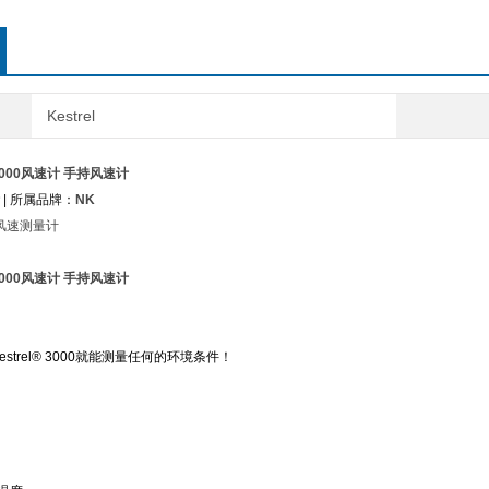
zui大风
平均风
大气、
Kestrel
风寒指
l3000风速计 手持风速计
| 所属品牌：
NK
相对湿
手持风速测量计
露点
l3000风速计 手持风速计
热应力
estrel® 3000
就能测量任何的环境条件！