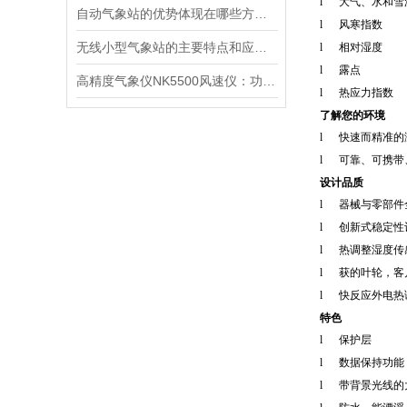
l
大气、水和雪
自动气象站的优势体现在哪些方面？
l
风寒指数
无线小型气象站的主要特点和应用领域
l
相对湿度
l
露点
高精度气象仪NK5500风速仪：功能全面，应用广泛的得力助手
l
热应力指数
了解您的环境
l
快速而精准的
l
可靠、可携带
设计品质
l
器械与零部件
l
创新式稳定性
l
热调整湿度传
l
获的叶轮，客
l
快反应外电热
特色
l
保护层
l
数据保持功能
l
带背景光线的