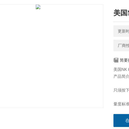
美国N
更新时间
厂商
简要
美国NK 
产品简
只须按下键
量度标
风速