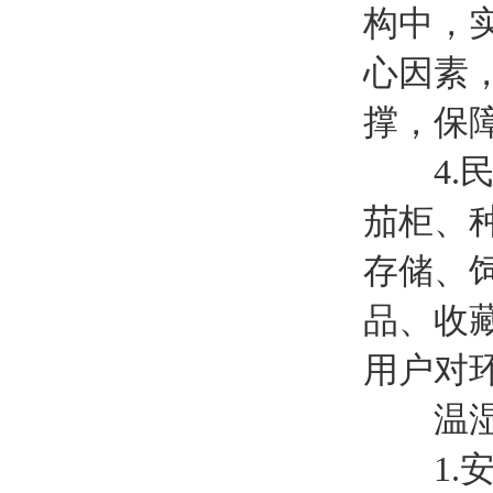
构中，
心因素
撑，保
4.民
茄柜、
存储、
品、收
用户对
温湿度
1.安