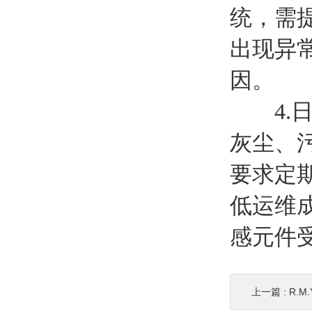
统，需
出现异
因。
4.日
灰尘、
要求定
低运维
感元件
上一篇 :
R.M.