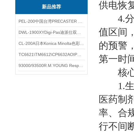
供电恢
新品推荐
4.分
PEL-200中国台湾PRECASTER 高精度无线智能电子水平仪
值区间
DWL-1900XYDigi-Pas迪派仕双轴智能垂直水平仪
的预警
CL-200A日本Konica Minolta色彩照度计
TC6621\TM6612\CP6632AOIP手持式校验仪六个型号的核心参数对比表
第一时
93000/93500R.M.YOUNG ResponseONE-PRO™ 气象变送器
核心应
1.生
医药制
率、合
行不间