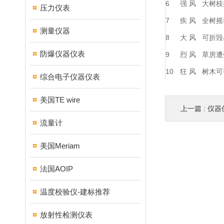
6
强 风
大树枝
压力仪表
7
疾 风
全树摇
测量仪器
8
大 风
可折毁
防爆仪器仪表
9
烈 风
草房遭
10
狂 风
树木可
综合电子仪器仪表
美国TE wire
上一篇 :
仪器
流量计
美国Meriam
法国AOIP
温度校验仪-建标推荐
放射性检测仪表