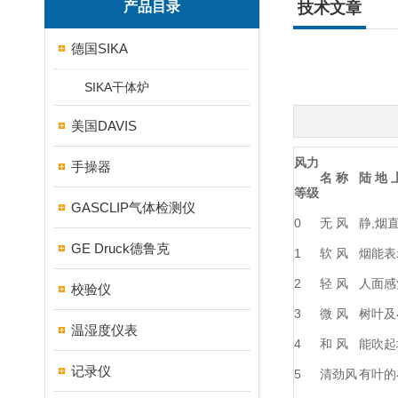
产品目录
技术文章
德国SIKA
SIKA干体炉
美国DAVIS
风力
手操器
名 称
陆 地 
等级
GASCLIP气体检测仪
0
无 风
静,烟
GE Druck德鲁克
1
软 风
烟能表
2
轻 风
人面感
校验仪
3
微 风
树叶及
温湿度仪表
4
和 风
能吹起
记录仪
5
清劲风
有叶的