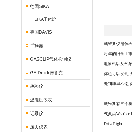
德国SIKA
SIKA干体炉
美国DAVIS
戴维斯仪器仪表
手操器
海岸的旧金山市
GASCLIP气体检测仪
电象站以及气象
GE Druck德鲁克
你还可以发现,
走到哪里不论,
校验仪
温湿度仪表
戴维斯有三个类
记录仪
气象类Weath
DriveRig
压力仪表