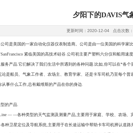
夕阳下的DAVIS气
更新时间：2020-12-04 点击次数：
公司是美国的一家自动化仪器仪表制造商。公司是由一位美国的科学家比尔戴维斯B
SanFrancisco 紧临美国的高技术硅谷.公司初主要产塑料六分仪和船用
服务产品.它们解决了我们生活中所遇到的各种问题.比如,你可以在*各个
无论是船员、气象工作者、农场主、教育学家、还是卡车司机乃至每个普通
你从事什么工作,总有戴维斯的产品在你的身边.
型的产品.
er Line — —各种类型的天气监测及测量产品,主要用于家庭、学校、农场
ht — —各种卫星定位及导航系统,主要用于在长途运输中帮助卡车司机辨认道