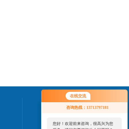
在线交流
您好！欢迎前来咨询，很高兴为您
联系我们
咨询热线：13713797181
服务，请问您要咨询什么问题呢？
24小时热线：
您好，看您停留很久了，是否找到