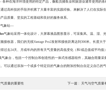
ine —— 各种在海洋环境使用的特定产品，像船员捕鱼业和旅游业通常使用的
是通过高科技的手段并积累了大量丰富的实践经验。来解决了人们在实际
的产品质量、坚实的工程基础和良好的服务体系。
气象站---
lus
气象站采用一体化设计，大屏幕液晶图形显示，可采集风、温、湿、
接收器，我们的无线Vantage Pro2发射和接收距离达到300米。长度大于
得过去24天、月或年内的所有天气变量的高低变化（和/或总值或平均
 Pro2无线气象台，包括一个控制台和创造性的一体式传感器组件，其融合
性。可以通过添加一个或多个特定目的气象台的附加控制台自定义自己的
空气质量的重要性
下一篇 :
天气与空气质量