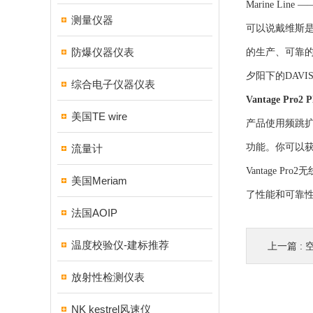
Marine L
测量仪器
可以说戴维斯
防爆仪器仪表
的生产、可靠
夕阳下的DAVIS
综合电子仪器仪表
Vantage Pro2 P
美国TE wire
产品使用频跳扩频
功能。你可以获
流量计
Vantage
美国Meriam
了性能和可靠
法国AOIP
温度校验仪-建标推荐
上一篇 :
放射性检测仪表
NK kestrel风速仪